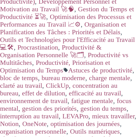
Productivité)
,
Développement Personnel et
Motivation au Travail 🚀🧠
,
Gestion du Temps et
Productivité ⏳🚀
,
Optimisation des Processus et
Performances au Travail 📈⚙️
,
Organisation et
Planification des Tâches : Priorités et Délais
,
Outils et Technologies pour l'Efficacité au Travail
💻🛠️
,
Procrastination
,
Productivité &
Organisation Personnelle 🚀🗂️
,
Productivité vs
Multitâches
,
Productivité, Priorisation et
Optimisation du Temps
Astuces de productivité
,
bloc de temps
,
bureau moderne
,
charge mentale
,
clarté au travail
,
ClickUp
,
concentration au
bureau
,
effet de dilution
,
efficacité au travail
,
environnement de travail
,
fatigue mentale
,
focus
mental
,
gestion des priorités
,
gestion du temps
,
interruption au travail
,
LEVAPro
,
mieux travailler
,
Notion
,
OneNote
,
optimisation des journées
,
organisation personnelle
,
Outils numériques
,