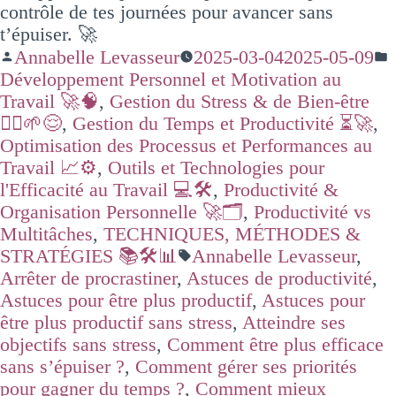
contrôle de tes journées pour avancer sans
t’épuiser. 🚀
Annabelle Levasseur
2025-03-04
2025-05-09
Développement Personnel et Motivation au
Travail 🚀🧠
,
Gestion du Stress & de Bien-être
🧘‍♂️🌱😌
,
Gestion du Temps et Productivité ⏳🚀
,
Optimisation des Processus et Performances au
Travail 📈⚙️
,
Outils et Technologies pour
l'Efficacité au Travail 💻🛠️
,
Productivité &
Organisation Personnelle 🚀🗂️
,
Productivité vs
Multitâches
,
TECHNIQUES, MÉTHODES &
STRATÉGIES 📚🛠️📊
Annabelle Levasseur
,
Arrêter de procrastiner
,
Astuces de productivité
,
Astuces pour être plus productif
,
Astuces pour
être plus productif sans stress
,
Atteindre ses
objectifs sans stress
,
Comment être plus efficace
sans s’épuiser ?
,
Comment gérer ses priorités
pour gagner du temps ?
,
Comment mieux