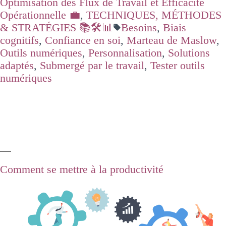
Optimisation des Flux de Travail et Efficacité
Opérationnelle 💼
,
TECHNIQUES, MÉTHODES
& STRATÉGIES 📚🛠️📊
Besoins
,
Biais
cognitifs
,
Confiance en soi
,
Marteau de Maslow
,
Outils numériques
,
Personnalisation
,
Solutions
adaptés
,
Submergé par le travail
,
Tester outils
numériques
Comment se mettre à la productivité