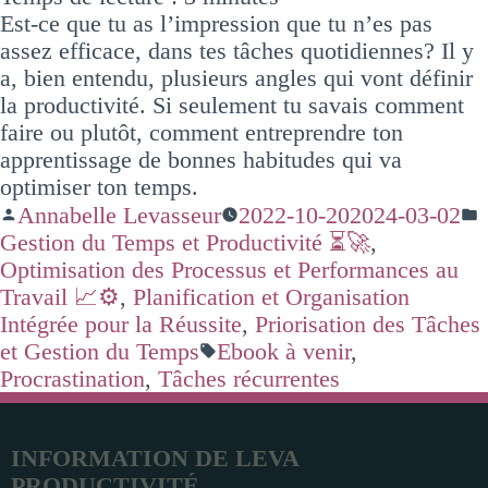
Est-ce que tu as l’impression que tu n’es pas
assez efficace, dans tes tâches quotidiennes? Il y
a, bien entendu, plusieurs angles qui vont définir
la productivité. Si seulement tu savais comment
faire ou plutôt, comment entreprendre ton
apprentissage de bonnes habitudes qui va
optimiser ton temps.
Annabelle Levasseur
2022-10-20
2024-03-02
Gestion du Temps et Productivité ⏳🚀
,
Optimisation des Processus et Performances au
Travail 📈⚙️
,
Planification et Organisation
Intégrée pour la Réussite
,
Priorisation des Tâches
et Gestion du Temps
Ebook à venir
,
Procrastination
,
Tâches récurrentes
INFORMATION DE LEVA
PRODUCTIVITÉ