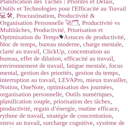
Planification des Tâches : Priorités et Délais
,
Outils et Technologies pour l'Efficacité au Travail
💻🛠️
,
Procrastination
,
Productivité &
Organisation Personnelle 🚀🗂️
,
Productivité vs
Multitâches
,
Productivité, Priorisation et
Optimisation du Temps
Astuces de productivité
,
bloc de temps
,
bureau moderne
,
charge mentale
,
clarté au travail
,
ClickUp
,
concentration au
bureau
,
effet de dilution
,
efficacité au travail
,
environnement de travail
,
fatigue mentale
,
focus
mental
,
gestion des priorités
,
gestion du temps
,
interruption au travail
,
LEVAPro
,
mieux travailler
,
Notion
,
OneNote
,
optimisation des journées
,
organisation personnelle
,
Outils numériques
,
planification souple
,
priorisation des tâches
,
productivité
,
regain d’énergie
,
routine efficace
,
rythme de travail
,
stratégie de concentration
,
stress au travail
,
surcharge cognitive
,
système de