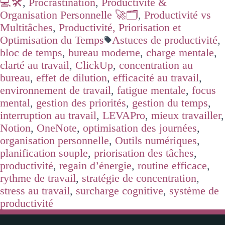
💻🛠️
,
Procrastination
,
Productivité &
Organisation Personnelle 🚀🗂️
,
Productivité vs
Multitâches
,
Productivité, Priorisation et
Optimisation du Temps
Astuces de productivité
,
bloc de temps
,
bureau moderne
,
charge mentale
,
clarté au travail
,
ClickUp
,
concentration au
bureau
,
effet de dilution
,
efficacité au travail
,
environnement de travail
,
fatigue mentale
,
focus
mental
,
gestion des priorités
,
gestion du temps
,
interruption au travail
,
LEVAPro
,
mieux travailler
,
Notion
,
OneNote
,
optimisation des journées
,
organisation personnelle
,
Outils numériques
,
planification souple
,
priorisation des tâches
,
productivité
,
regain d’énergie
,
routine efficace
,
rythme de travail
,
stratégie de concentration
,
stress au travail
,
surcharge cognitive
,
système de
productivité