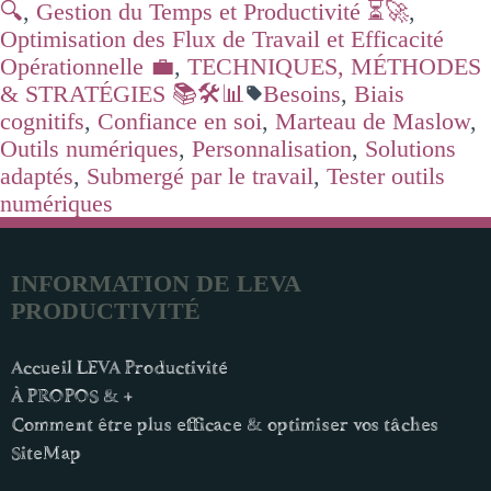
🔍
,
Gestion du Temps et Productivité ⏳🚀
,
Optimisation des Flux de Travail et Efficacité
Opérationnelle 💼
,
TECHNIQUES, MÉTHODES
& STRATÉGIES 📚🛠️📊
Besoins
,
Biais
cognitifs
,
Confiance en soi
,
Marteau de Maslow
,
Outils numériques
,
Personnalisation
,
Solutions
adaptés
,
Submergé par le travail
,
Tester outils
numériques
INFORMATION DE LEVA
PRODUCTIVITÉ
Accueil LEVA Productivité
À PROPOS & +
Comment être plus efficace & optimiser vos tâches
SiteMap