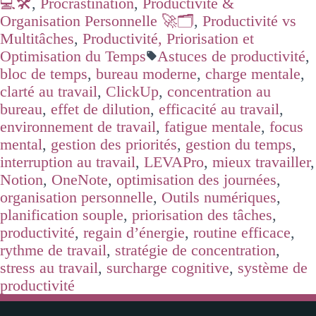
💻🛠️
,
Procrastination
,
Productivité &
Organisation Personnelle 🚀🗂️
,
Productivité vs
Multitâches
,
Productivité, Priorisation et
Optimisation du Temps
Astuces de productivité
,
bloc de temps
,
bureau moderne
,
charge mentale
,
clarté au travail
,
ClickUp
,
concentration au
bureau
,
effet de dilution
,
efficacité au travail
,
environnement de travail
,
fatigue mentale
,
focus
mental
,
gestion des priorités
,
gestion du temps
,
interruption au travail
,
LEVAPro
,
mieux travailler
,
Notion
,
OneNote
,
optimisation des journées
,
organisation personnelle
,
Outils numériques
,
planification souple
,
priorisation des tâches
,
productivité
,
regain d’énergie
,
routine efficace
,
rythme de travail
,
stratégie de concentration
,
stress au travail
,
surcharge cognitive
,
système de
productivité