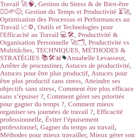
Travail 🚀🧠
,
Gestion du Stress & de Bien-être
🧘‍♂️🌱😌
,
Gestion du Temps et Productivité ⏳🚀
,
Optimisation des Processus et Performances au
Travail 📈⚙️
,
Outils et Technologies pour
l'Efficacité au Travail 💻🛠️
,
Productivité &
Organisation Personnelle 🚀🗂️
,
Productivité vs
Multitâches
,
TECHNIQUES, MÉTHODES &
STRATÉGIES 📚🛠️📊
Annabelle Levasseur
,
Arrêter de procrastiner
,
Astuces de productivité
,
Astuces pour être plus productif
,
Astuces pour
être plus productif sans stress
,
Atteindre ses
objectifs sans stress
,
Comment être plus efficace
sans s’épuiser ?
,
Comment gérer ses priorités
pour gagner du temps ?
,
Comment mieux
organiser ses journées de travail ?
,
Efficacité
professionnelle
,
Éviter l’épuisement
professionnel
,
Gagner du temps au travail
,
Méthodes pour mieux travailler
,
Mieux gérer son