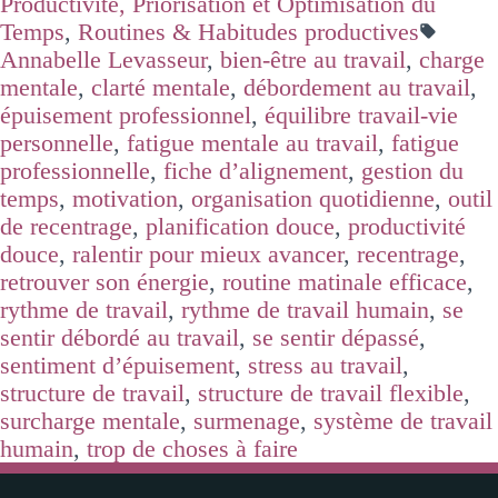
Productivité, Priorisation et Optimisation du
Temps
,
Routines & Habitudes productives
Annabelle Levasseur
,
bien-être au travail
,
charge
mentale
,
clarté mentale
,
débordement au travail
,
épuisement professionnel
,
équilibre travail-vie
personnelle
,
fatigue mentale au travail
,
fatigue
professionnelle
,
fiche d’alignement
,
gestion du
temps
,
motivation
,
organisation quotidienne
,
outil
de recentrage
,
planification douce
,
productivité
douce
,
ralentir pour mieux avancer
,
recentrage
,
retrouver son énergie
,
routine matinale efficace
,
rythme de travail
,
rythme de travail humain
,
se
sentir débordé au travail
,
se sentir dépassé
,
sentiment d’épuisement
,
stress au travail
,
structure de travail
,
structure de travail flexible
,
surcharge mentale
,
surmenage
,
système de travail
humain
,
trop de choses à faire