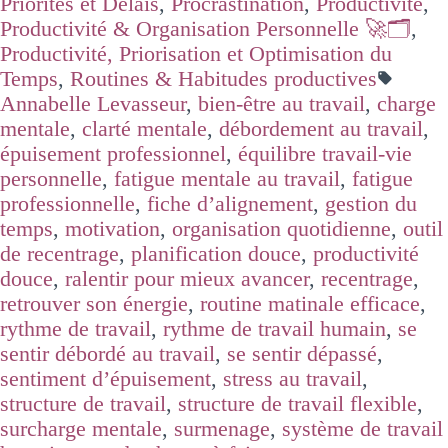
Priorités et Délais
,
Procrastination
,
Productivité
,
Productivité & Organisation Personnelle 🚀🗂️
,
Productivité, Priorisation et Optimisation du
Temps
,
Routines & Habitudes productives
Annabelle Levasseur
,
bien-être au travail
,
charge
mentale
,
clarté mentale
,
débordement au travail
,
épuisement professionnel
,
équilibre travail-vie
personnelle
,
fatigue mentale au travail
,
fatigue
professionnelle
,
fiche d’alignement
,
gestion du
temps
,
motivation
,
organisation quotidienne
,
outil
de recentrage
,
planification douce
,
productivité
douce
,
ralentir pour mieux avancer
,
recentrage
,
retrouver son énergie
,
routine matinale efficace
,
rythme de travail
,
rythme de travail humain
,
se
sentir débordé au travail
,
se sentir dépassé
,
sentiment d’épuisement
,
stress au travail
,
structure de travail
,
structure de travail flexible
,
surcharge mentale
,
surmenage
,
système de travail