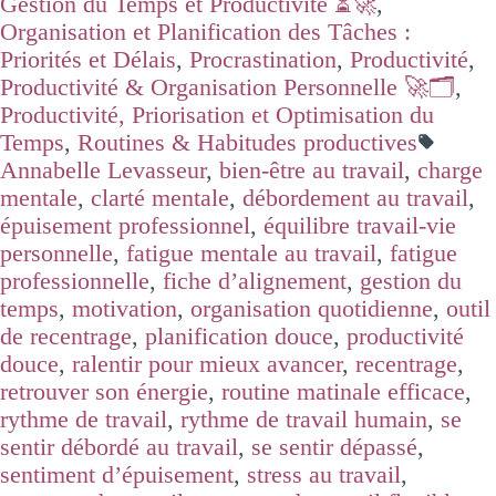
Gestion du Temps et Productivité ⏳🚀
,
Organisation et Planification des Tâches :
Priorités et Délais
,
Procrastination
,
Productivité
,
Productivité & Organisation Personnelle 🚀🗂️
,
Productivité, Priorisation et Optimisation du
Temps
,
Routines & Habitudes productives
Annabelle Levasseur
,
bien-être au travail
,
charge
mentale
,
clarté mentale
,
débordement au travail
,
épuisement professionnel
,
équilibre travail-vie
personnelle
,
fatigue mentale au travail
,
fatigue
professionnelle
,
fiche d’alignement
,
gestion du
temps
,
motivation
,
organisation quotidienne
,
outil
de recentrage
,
planification douce
,
productivité
douce
,
ralentir pour mieux avancer
,
recentrage
,
retrouver son énergie
,
routine matinale efficace
,
rythme de travail
,
rythme de travail humain
,
se
sentir débordé au travail
,
se sentir dépassé
,
sentiment d’épuisement
,
stress au travail
,