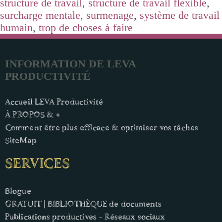
structure de travail
,
structure de travail flexible
,
surcharge mentale
,
surmenage
,
système de travail
humain
,
trop de choses à faire
INFORMATION DE LEVA
PRODUCTIVITÉ
Accueil LEVA Productivité
À PROPOS & +
Comment être plus efficace & optimiser vos tâches
SiteMap
SERVICES
Blogue
GRATUIT | BIBLIOTHÈQUE de documents
Publications productives - Réseaux sociaux