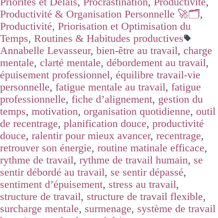
Priorités et Délais
,
Procrastination
,
Productivité
,
Productivité & Organisation Personnelle 🚀🗂️
,
Productivité, Priorisation et Optimisation du
Temps
,
Routines & Habitudes productives
Annabelle Levasseur
,
bien-être au travail
,
charge
mentale
,
clarté mentale
,
débordement au travail
,
épuisement professionnel
,
équilibre travail-vie
personnelle
,
fatigue mentale au travail
,
fatigue
professionnelle
,
fiche d’alignement
,
gestion du
temps
,
motivation
,
organisation quotidienne
,
outil
de recentrage
,
planification douce
,
productivité
douce
,
ralentir pour mieux avancer
,
recentrage
,
retrouver son énergie
,
routine matinale efficace
,
rythme de travail
,
rythme de travail humain
,
se
sentir débordé au travail
,
se sentir dépassé
,
sentiment d’épuisement
,
stress au travail
,
structure de travail
,
structure de travail flexible
,
surcharge mentale
,
surmenage
,
système de travail