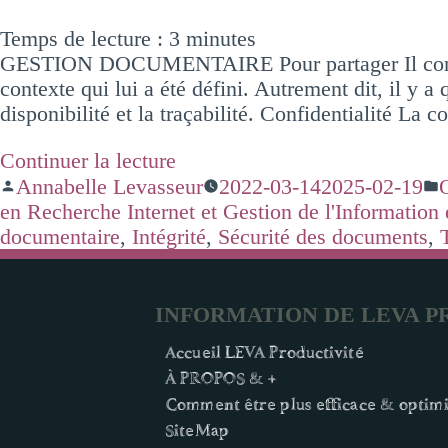
Temps de lecture :
3
minutes
GESTION DOCUMENTAIRE Pour partager Il convient d
contexte qui lui a été défini. Autrement dit, il y a q
disponibilité et la traçabilité. Confidentialité​ La 
Continuer la lecture
Annabelle Levasseur
2022-03-14
2025-02-19
en Recherche Internet et Gestion de l'Information
documentaire
,
Intégrité
,
Sécurité des documents
,
INFORMATION DE LEVA P
Accueil LEVA Productivité
À PROPOS & +
Comment être plus efficace & optimi
SiteMap