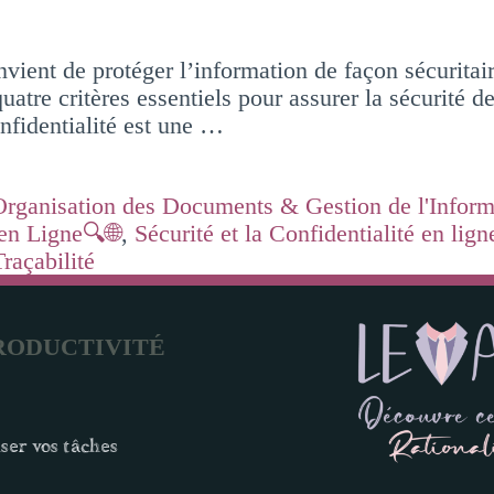
e protéger l’information de façon sécuritaire et
uatre critères essentiels pour assurer la sécurité de 
confidentialité est une …
Organisation des Documents & Gestion de l'Inform
 en Ligne🔍🌐
,
Sécurité et la Confidentialité en lign
Traçabilité
RODUCTIVITÉ
ser vos tâches