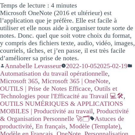
Temps de lecture :
4
minutes
Microsoft OneNote (2016 et ultérieur) est
l’application que je préfère. Elle est facile à
utiliser et elle nous aide à organiser toute sorte de
notes. Donc. quel que soit votre choix du format,
y compris des fichiers texte, audio, vidéo, images,
courriels, tâches, et j’en passe, il est très facile
d’améliorer sa prise de notes.
Annabelle Levasseur
2022-10-05
2025-02-19
Automatisation du travail opérationnelle
,
Microsoft 365
,
Microsoft 365 | OneNote
,
OUTILS | Prise de Notes Efficace
,
Outils et
Technologies pour l'Efficacité au Travail 💻🛠️
,
OUTILS NUMÉRIQUES & APPLICATIONS
MOBILES | Productivité au travail
,
Productivité
& Organisation Personnelle 🚀🗂️
Astuces de
productivité
,
En français
,
Modèle (Template)
,
Modèle en Français
,
OneNote
,
Personnalisation
,