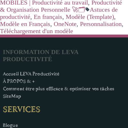
MOBILES | Productivité au travail
,
Productivité
& Organisation Personnelle 🚀🗂️
Astuces de
productivité
,
En français
,
Modèle (Template)
,
Modèle en Français
,
OneNote
,
Personnalisation
,
Téléchargement d'un modèle
INFORMATION DE LEVA
PRODUCTIVITÉ
Accueil LEVA Productivité
À PROPOS & +
Comment être plus efficace & optimiser vos tâches
SiteMap
SERVICES
Blogue