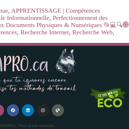
nue
,
APPRENTISSAGE | Compétences
le Informationnelle
,
Perfectionnement des
aux Documents Physiques & Numériques 📂💻🔍🌐
érences
,
Recherche Internet
,
Recherche Web
,
LEVAPro. Tous droits réservés