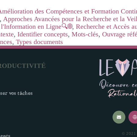
Amélioration des Compétences et Formation Conti
,
Approches Avancées pour la Recherche et la Veil
l'Information en Ligne🔍🌐
,
Recherche et Accès 
ntexte
,
Identifier concepts
,
Mots-clés
,
Ouvrage réf
ences
,
Types documents
RODUCTIVITÉ
ser vos tâches
© 2021 
ents