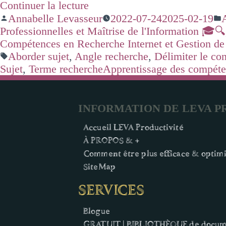
Continuer la lecture
Annabelle Levasseur
2022-07-24
2025-02-19
Professionnelles et Maîtrise de l'Information 🎓🔍
Compétences en Recherche Internet et Gestion de 
Aborder sujet
,
Angle recherche
,
Délimiter le co
Sujet
,
Terme rechercheApprentissage des compét
INFORMATION DE LEVA P
Accueil LEVA Productivité
À PROPOS & +
Comment être plus efficace & optimi
SiteMap
SERVICES
Blogue
GRATUIT | BIBLIOTHÈQUE de docum