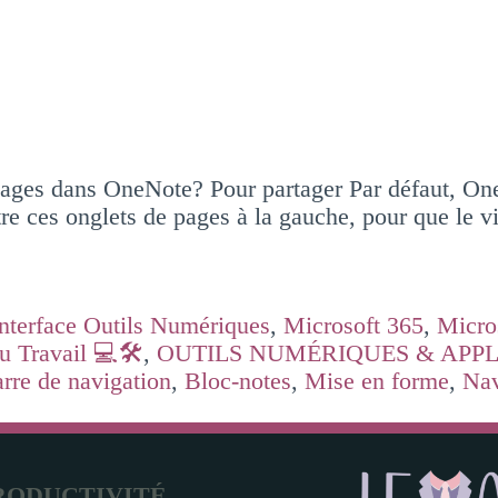
ages dans OneNote? Pour partager Par défaut, OneN
 ces onglets de pages à la gauche, pour que le vis
Interface Outils Numériques
,
Microsoft 365
,
Micro
u Travail 💻🛠️
,
OUTILS NUMÉRIQUES & APPLICAT
rre de navigation
,
Bloc-notes
,
Mise en forme
,
Nav
RODUCTIVITÉ