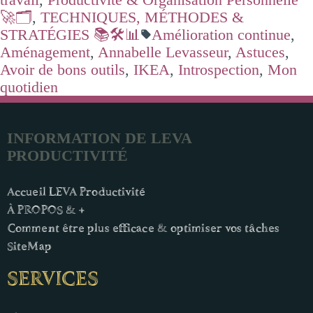
🚀🗂️
,
TECHNIQUES, MÉTHODES &
STRATÉGIES 📚🛠️📊
Amélioration continue
,
Aménagement
,
Annabelle Levasseur
,
Astuces
,
Avoir de bons outils
,
IKEA
,
Introspection
,
Mon
quotidien
INFORMATION DE LEVA
PRODUCTIVITÉ
Accueil LEVA Productivité
À PROPOS & +
Comment être plus efficace & optimiser vos tâches
SiteMap
SERVICES